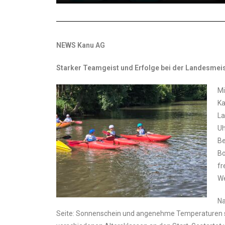
NEWS Kanu AG
Starker Teamgeist und Erfolge bei der Landesmei
Mi
Ka
La
Uh
Be
Bo
fr
We
Na
Seite: Sonnenschein und angenehme Temperaturen so