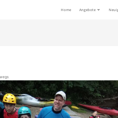
Home
Angebote
Neui
rwegs.