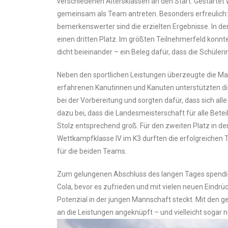
verschiedenen Altersklassen an den Start. Gestartet 
gemeinsam als Team antreten. Besonders erfreulich: 
bemerkenswerter sind die erzielten Ergebnisse. In de
einen dritten Platz. Im größten Teilnehmerfeld konn
dicht beieinander – ein Beleg dafür, dass die Schü
Neben den sportlichen Leistungen überzeugte die Ma
erfahrenen Kanutinnen und Kanuten unterstützten d
bei der Vorbereitung und sorgten dafür, dass sich al
dazu bei, dass die Landesmeisterschaft für alle Bete
Stolz entsprechend groß. Für den zweiten Platz in der
Wettkampfklasse IV im K3 durften die erfolgreiche
für die beiden Teams.
Zum gelungenen Abschluss des langen Tages spendie
Cola, bevor es zufrieden und mit vielen neuen Eindrüc
Potenzial in der jungen Mannschaft steckt. Mit de
an die Leistungen angeknüpft – und vielleicht sogar 