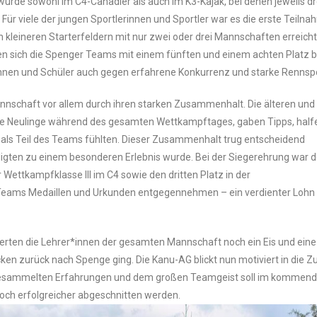
wurde sowohl im C4-Canadier als auch im K3-Kajak, bei denen jeweils d
Für viele der jungen Sportlerinnen und Sportler war es die erste Teil
n kleineren Starterfeldern mit nur zwei oder drei Mannschaften erreicht
ten sich die Spenger Teams mit einem fünften und einem achten Platz b
lerinnen und Schüler auch gegen erfahrene Konkurrenz und starke Renn
nnschaft vor allem durch ihren starken Zusammenhalt. Die älteren und
ie Neulinge während des gesamten Wettkampftages, gaben Tipps, half
le als Teil des Teams fühlten. Dieser Zusammenhalt trug entscheidend
iligten zu einem besonderen Erlebnis wurde. Bei der Siegerehrung war d
 Wettkampfklasse III im C4 sowie den dritten Platz in der
n Teams Medaillen und Urkunden entgegennehmen – ein verdienter Lohn
rten die Lehrer*innen der gesamten Mannschaft noch ein Eis und eine
ken zurück nach Spenge ging. Die Kanu-AG blickt nun motiviert in die Zu
n gesammelten Erfahrungen und dem großen Teamgeist soll im kommend
noch erfolgreicher abgeschnitten werden.