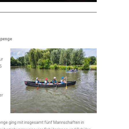
Spenge
ur
5
er
nge ging mit insgesamt fünf Mannschaften in